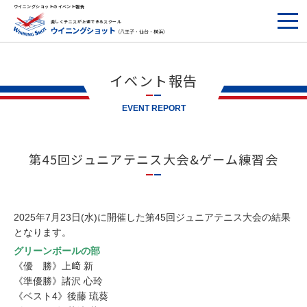
ウイニングショットのイベント報告
楽しくテニスが上達できるスクール
ウイニングショット
（八王子・仙台・横浜）
イベント報告
EVENT REPORT
第45回ジュニアテニス大会&ゲーム練習会
2025年7月23日(水)に開催した第45回ジュニアテニス大会の結果
となります。
グリーンボールの部
《優 勝》上﨑 新
《準優勝》諸沢 心玲
《ベスト4》後藤 琉葵