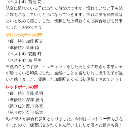
《ベスト4》菊池 花
試合に慣れている子は当たり前なのですが、慣れていない子も試
合数をこなしていくと形になっていきます。実戦に勝る経験値は
ないと改めて感じました。優勝した上﨑新くんは試合運びも見事
でした！おめでとう！
オレンジボールの部
《優 勝》加藤 匠真
《準優勝》遠藤 陸
《ベスト4》安藤 灯
《ベスト4》森 琴美
当然のことですが、ヒッティングをしたあと次の動きが素早い子
が勝っている印象でした。当然のことを当たり前に出来る子が強
いと感じました。優勝した加藤匠真くんは初優勝！おめでとう！
レッドボールの部
《優 勝》斉藤 蒼羽
《準優勝》深澤 慶悟
《第３位》西川 冬真
《第４位》石川 絋大
5人中3人が試合初参加となりました。今回はエントリー数も少な
かったので、練習試合をたくさん行いましたが段々と動きも良く